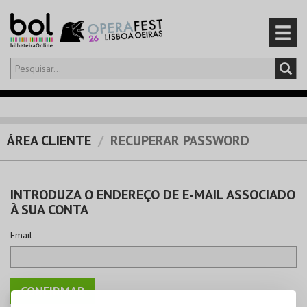
Olá,
iniciar sessão
PT
0
CARRINHO
ÁREA CLIENTE
RECUPERAR PASSWORD
EVENTOS
INTRODUZA O ENDEREÇO DE E-MAIL ASSOCIADO
CARTÕES
À SUA CONTA
PRODUTOS
Email