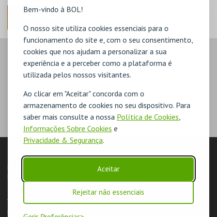
Bem-vindo à BOL!
ANTERIOR
O nosso site utiliza cookies essenciais para o
funcionamento do site e, com o seu consentimento,
cookies que nos ajudam a personalizar a sua
experiência e a perceber como a plataforma é
utilizada pelos nossos visitantes.
Ao clicar em "Aceitar" concorda com o
armazenamento de cookies no seu dispositivo. Para
saber mais consulte a nossa
Política de Cookies
,
Informações Sobre Cookies
e
Privacidade & Segurança
.
LOJA
Pesquisar
Carrinho de compras
Eventos
Cartões
Produtos
Aceitar
Livro de Reclamações
Rejeitar não essenciais
AUTENTICAÇÃO
Login & Registo de Clientes
Minha Conta
Produtores
Gerir Preferências